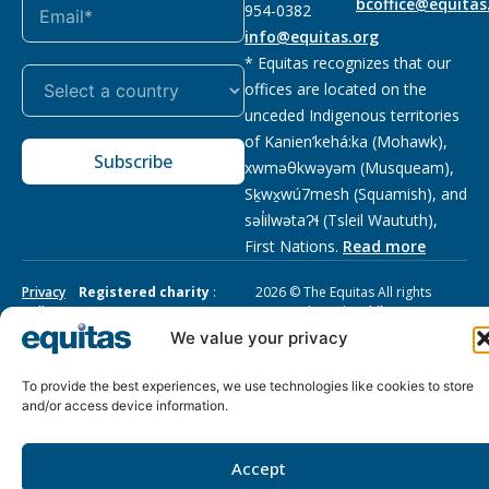
bcoffice@equitas
954-0382
info@equitas.org
* Equitas recognizes that our
offices are located on the
unceded Indigenous territories
of Kanien’kehá:ka (Mohawk),
Subscribe
xwməθkwəyəm (Musqueam),
Sḵwx̱wú7mesh (Squamish), and
səl̓ilwətaɁɬ (Tsleil Waututh),
First Nations.
Read more
Privacy
Registered charity
:
2026 © The Equitas All rights
Policy
118833292RR0001
reserved, site by
Phil
We value your privacy
To provide the best experiences, we use technologies like cookies to store
and/or access device information.
Accept