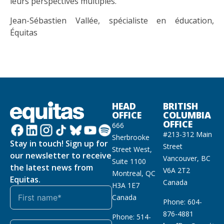
leurs perspectives multiples.
Jean-Sébastien Vallée, spécialiste en éducation,
Équitas
HEAD
BRITISH
OFFICE
COLUMBIA
OFFICE
666
#213-312 Main
Sherbrooke
Stay in touch! Sign up for
Street
Street West,
our newsletter to receive
Vancouver, BC
Suite 1100
the latest news from
V6A 2T2
Montreal, QC
Equitas.
Canada
H3A 1E7
Canada
Phone: 604-
876-4881
Phone: 514-