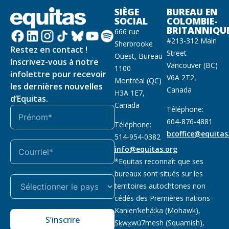
SIÈGE
BUREAU EN
SOCIAL
COLOMBIE-
BRITANNIQU
666 rue
#213-312 Main
Sherbrooke
Restez en contact !
Street
Ouest, Bureau
Inscrivez-vous à notre
Vancouver (BC)
1100
infolettre pour recevoir
V6A 2T2,
Montréal (QC)
les dernières nouvelles
Canada
H3A 1E7,
d’Equitas.
Canada
Téléphone:
604-876-4881
Téléphone:
bcoffice@equitas
514-954-0382
info@equitas.org
*Equitas reconnaît que ses
bureaux sont situés sur les
territoires autochtones non
cédés des Premières nations
Kanien’kehá:ka (Mohawk),
S’inscrire
Sḵwx̱wú7mesh (Squamish),