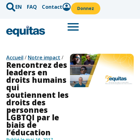
EN
FAQ
Contact
Donnez
Accueil
/
Notre impact
/
Rencontrez des
leaders en
droits humains
qui
soutiennent les
droits des
personnes
LGBTQI par le
biais de
l’éducation
Publié le
mai 16, 2017