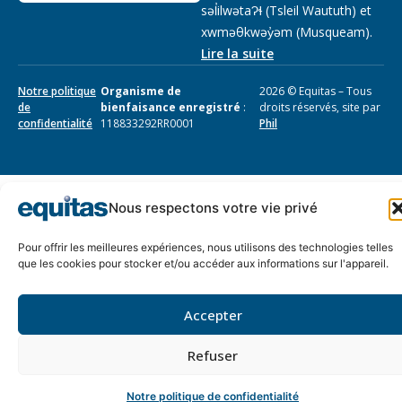
səl̓ilwətaɁɬ (Tsleil Waututh) et
xwməθkwəy̓əm (Musqueam).
Lire la suite
Notre politique
Organisme de
2026 © Equitas – Tous
de
bienfaisance enregistré
:
droits réservés, site par
confidentialité
118833292RR0001
Phil
Nous respectons votre vie privé
Pour offrir les meilleures expériences, nous utilisons des technologies telles
que les cookies pour stocker et/ou accéder aux informations sur l'appareil.
Accepter
Refuser
Notre politique de confidentialité