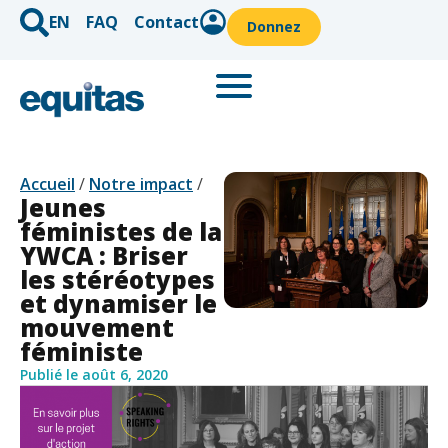
EN
FAQ
Contact
Donnez
Accueil
/
Notre impact
/
Jeunes
féministes de la
YWCA : Briser
les stéréotypes
et dynamiser le
mouvement
féministe
Publié le
août 6, 2020