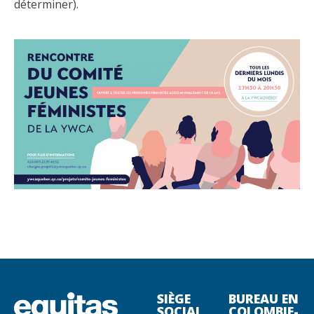
déterminer).
SIÈGE
BUREAU EN
SOCIAL
COLOMBIE-