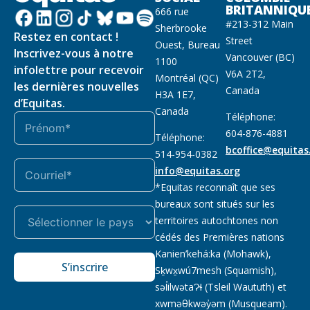
BRITANNIQU
666 rue
#213-312 Main
Sherbrooke
Restez en contact !
Street
Ouest, Bureau
Inscrivez-vous à notre
Vancouver (BC)
1100
infolettre pour recevoir
V6A 2T2,
Montréal (QC)
les dernières nouvelles
Canada
H3A 1E7,
d’Equitas.
Canada
Téléphone:
604-876-4881
Téléphone:
bcoffice@equitas
514-954-0382
info@equitas.org
*Equitas reconnaît que ses
bureaux sont situés sur les
territoires autochtones non
cédés des Premières nations
Kanien’kehá:ka (Mohawk),
S’inscrire
Sḵwx̱wú7mesh (Squamish),
səl̓ilwətaɁɬ (Tsleil Waututh) et
xwməθkwəy̓əm (Musqueam).