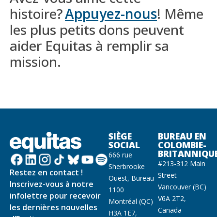
histoire?
Appuyez-nous
! Même
les plus petits dons peuvent
aider Equitas à remplir sa
mission.
SIÈGE
BUREAU EN
SOCIAL
COLOMBIE-
BRITANNIQU
666 rue
#213-312 Main
Sherbrooke
Restez en contact !
Street
Ouest, Bureau
Inscrivez-vous à notre
Vancouver (BC)
1100
infolettre pour recevoir
V6A 2T2,
Montréal (QC)
les dernières nouvelles
Canada
H3A 1E7,