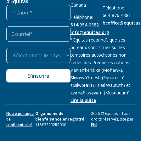
d’Equitas.
Canada
Téléphone:
604-876-4881
Téléphone:
bcoffice@equitas
514-954-0382
info@equitas.org
*Equitas reconnaît que ses
bureaux sont situés sur les
territoires autochtones non
cédés des Premières nations
Kanien’kehá:ka (Mohawk),
S’inscrire
Sḵwx̱wú7mesh (Squamish),
səl̓ilwətaɁɬ (Tsleil Waututh) et
xwməθkwəy̓əm (Musqueam).
Lire la suite
Notre politique
Organisme de
2026 © Equitas – Tous
de
bienfaisance enregistré
:
droits réservés, site par
confidentialité
118833292RR0001
Phil