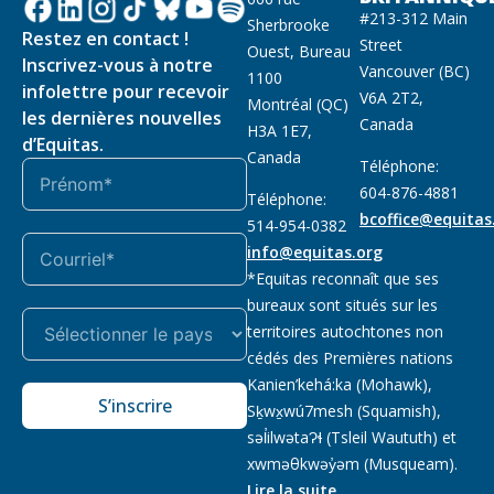
#213-312 Main
Sherbrooke
Restez en contact !
Street
Ouest, Bureau
Inscrivez-vous à notre
Vancouver (BC)
1100
infolettre pour recevoir
V6A 2T2,
Montréal (QC)
les dernières nouvelles
Canada
H3A 1E7,
d’Equitas.
Canada
Téléphone:
604-876-4881
Téléphone:
bcoffice@equitas
514-954-0382
info@equitas.org
*Equitas reconnaît que ses
bureaux sont situés sur les
territoires autochtones non
cédés des Premières nations
Kanien’kehá:ka (Mohawk),
S’inscrire
Sḵwx̱wú7mesh (Squamish),
səl̓ilwətaɁɬ (Tsleil Waututh) et
xwməθkwəy̓əm (Musqueam).
Lire la suite