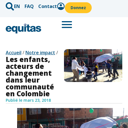
EN
FAQ
Contact
Donnez
Accueil
/
Notre impact
/
Les enfants,
acteurs de
changement
dans leur
communauté
en Colombie
Publié le
mars 23, 2018