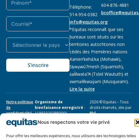
604-876-4881
Téléphone:
bcoffice@equitas
514-954-0382
info@equitas.org
*Equitas reconnaît que ses
bureaux sont situés sur les
territoires autochtones non
cédés des Premières nations
Kanien’kehá:ka (Mohawk),
S’inscrire
Sḵwx̱wú7mesh (Squamish),
səl̓ilwətaɁɬ (Tsleil Waututh) et
xwməθkwəy̓əm (Musqueam).
Lire la suite
Notre politique
Organisme de
2026 © Equitas – Tous
de
bienfaisance enregistré
:
droits réservés, site par
confidentialité
118833292RR0001
Phil
Nous respectons votre vie privé
Pour offrir les meilleures expériences, nous utilisons des technologies telles