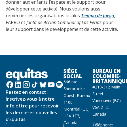
donner aux enfants l’espace et le support pour
développer cette activité. Nous voulons aussi
remercier les organisations locales
Tiempo de Juego
,
FAPRO et
Junta de Acción Comunal of Las Ferias
pour
leur support dans le développement de cette activité.
SIÈGE
BUREAU EN
SOCIAL
COLOMBIE-
BRITANNIQU
666 rue
#213-312 Main
Sherbrooke
Restez en contact !
Street
Ouest, Bureau
Inscrivez-vous à notre
Vancouver (BC)
1100
infolettre pour recevoir
V6A 2T2,
Montréal (QC)
les dernières nouvelles
Canada
H3A 1E7,
d’Equitas.
Canada
Téléphone: