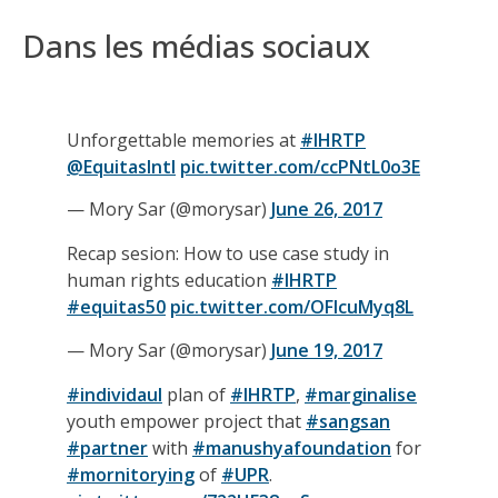
Dans les médias sociaux
Unforgettable memories at
#IHRTP
@EquitasIntl
pic.twitter.com/ccPNtL0o3E
— Mory Sar (@morysar)
June 26, 2017
Recap sesion: How to use case study in
human rights education
#IHRTP
#equitas50
pic.twitter.com/OFIcuMyq8L
— Mory Sar (@morysar)
June 19, 2017
#individaul
plan of
#IHRTP
,
#marginalise
youth empower project that
#sangsan
#partner
with
#manushyafoundation
for
#mornitorying
of
#UPR
.