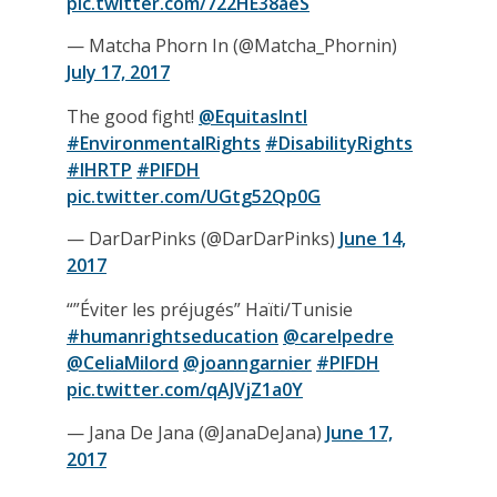
pic.twitter.com/722HE38aeS
— Matcha Phorn In (@Matcha_Phornin)
July 17, 2017
The good fight!
@EquitasIntl
#EnvironmentalRights
#DisabilityRights
#IHRTP
#PIFDH
pic.twitter.com/UGtg52Qp0G
— DarDarPinks (@DarDarPinks)
June 14,
2017
“”Éviter les préjugés” Haïti/Tunisie
#humanrightseducation
@carelpedre
@CeliaMilord
@joanngarnier
#PIFDH
pic.twitter.com/qAJVjZ1a0Y
— Jana De Jana (@JanaDeJana)
June 17,
2017