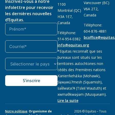
Inscrivez-vous à notre
Vancouver (BC)
1100
infolettre pour recevoir
V6A 2T2,
Montréal (QC)
les dernières nouvelles
Canada
H3A 1E7,
d’Equitas.
Canada
Téléphone:
604-876-4881
Téléphone:
bcoffice@equitas
514-954-0382
info@equitas.org
*Equitas reconnaît que ses
bureaux sont situés sur les
territoires autochtones non
cédés des Premières nations
Kanien’kehá:ka (Mohawk),
S’inscrire
Sḵwx̱wú7mesh (Squamish),
səl̓ilwətaɁɬ (Tsleil Waututh) et
xwməθkwəy̓əm (Musqueam).
Lire la suite
Notre politique
Organisme de
2026 © Equitas – Tous