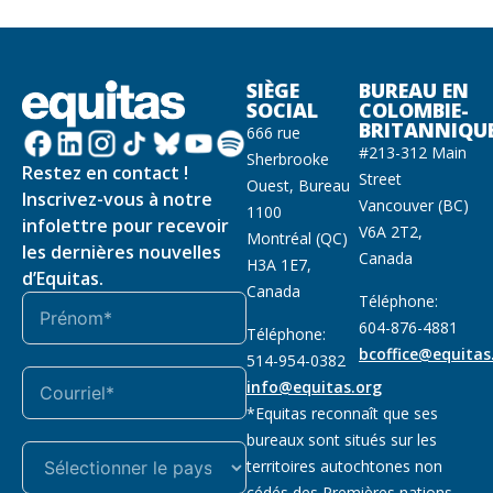
SIÈGE
BUREAU EN
SOCIAL
COLOMBIE-
BRITANNIQU
666 rue
#213-312 Main
Sherbrooke
Restez en contact !
Street
Ouest, Bureau
Inscrivez-vous à notre
Vancouver (BC)
1100
infolettre pour recevoir
V6A 2T2,
Montréal (QC)
les dernières nouvelles
Canada
H3A 1E7,
d’Equitas.
Canada
Téléphone:
604-876-4881
Téléphone:
bcoffice@equitas
514-954-0382
info@equitas.org
*Equitas reconnaît que ses
bureaux sont situés sur les
territoires autochtones non
cédés des Premières nations