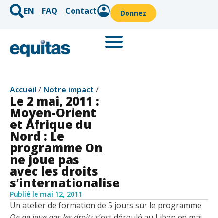
EN
FAQ
Contact
Donnez
Accueil
/
Notre impact
/
Le 2 mai, 2011 :
Moyen-Orient
et Afrique du
Nord : Le
programme On
ne joue pas
avec les droits
s’internationalise
Publié le
mai 12, 2011
Un atelier de formation de 5 jours sur le programme
On ne joue pas les droits
s’est déroulé au Liban en mai