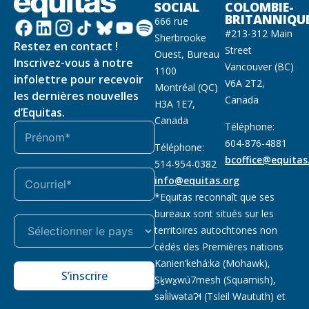
SOCIAL
COLOMBIE-
BRITANNIQU
666 rue
#213-312 Main
Sherbrooke
Restez en contact !
Street
Ouest, Bureau
Inscrivez-vous à notre
Vancouver (BC)
1100
infolettre pour recevoir
V6A 2T2,
Montréal (QC)
les dernières nouvelles
Canada
H3A 1E7,
d’Equitas.
Canada
Téléphone:
604-876-4881
Téléphone:
bcoffice@equitas
514-954-0382
info@equitas.org
*Equitas reconnaît que ses
bureaux sont situés sur les
territoires autochtones non
cédés des Premières nations
Kanien’kehá:ka (Mohawk),
S’inscrire
Sḵwx̱wú7mesh (Squamish),
səl̓ilwətaɁɬ (Tsleil Waututh) et