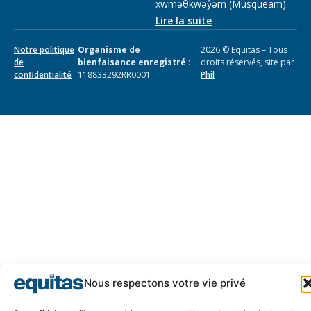
xwməθkwəy̓əm (Musqueam).
Lire la suite
Notre politique
Organisme de
2026 © Equitas – Tous
de
bienfaisance enregistré
:
droits réservés, site par
confidentialité
118833292RR0001
Phil
Nous respectons votre vie privé