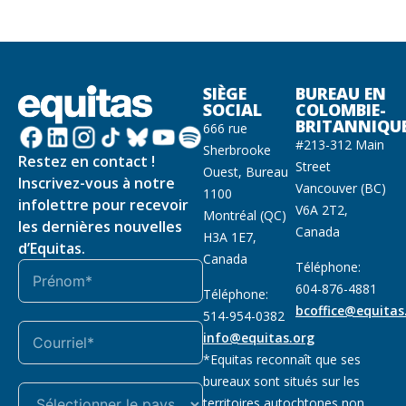
SIÈGE
BUREAU EN
SOCIAL
COLOMBIE-
BRITANNIQU
666 rue
#213-312 Main
Sherbrooke
Restez en contact !
Street
Ouest, Bureau
Inscrivez-vous à notre
Vancouver (BC)
1100
infolettre pour recevoir
V6A 2T2,
Montréal (QC)
les dernières nouvelles
Canada
H3A 1E7,
d’Equitas.
Canada
Téléphone:
604-876-4881
Téléphone:
bcoffice@equitas
514-954-0382
info@equitas.org
*Equitas reconnaît que ses
bureaux sont situés sur les
territoires autochtones non