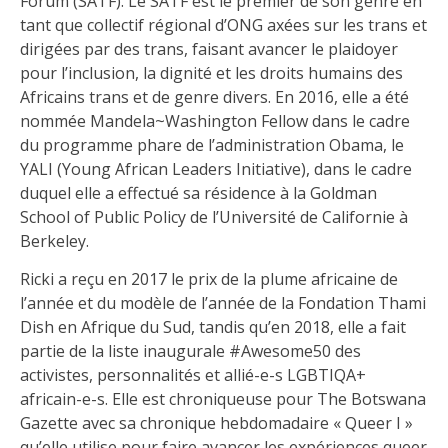
Forum (SATF). Le SATF est le premier de son genre en
tant que collectif régional d’ONG axées sur les trans et
dirigées par des trans, faisant avancer le plaidoyer
pour l’inclusion, la dignité et les droits humains des
Africains trans et de genre divers. En 2016, elle a été
nommée Mandela~Washington Fellow dans le cadre
du programme phare de l’administration Obama, le
YALI (Young African Leaders Initiative), dans le cadre
duquel elle a effectué sa résidence à la Goldman
School of Public Policy de l’Université de Californie à
Berkeley.
Ricki a reçu en 2017 le prix de la plume africaine de
l’année et du modèle de l’année de la Fondation Thami
Dish en Afrique du Sud, tandis qu’en 2018, elle a fait
partie de la liste inaugurale #Awesome50 des
activistes, personnalités et allié-e-s LGBTIQA+
africain-e-s. Elle est chroniqueuse pour The Botswana
Gazette avec sa chronique hebdomadaire « Queer I »
qu’elle utilise pour faire avancer les expériences queer