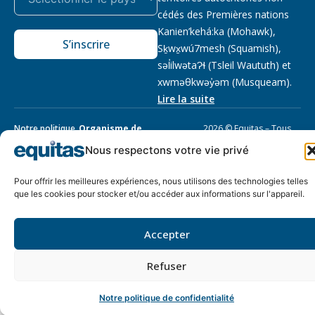
cédés des Premières nations
Kanien’kehá:ka (Mohawk),
S’inscrire
Sḵwx̱wú7mesh (Squamish),
səl̓ilwətaɁɬ (Tsleil Waututh) et
xwməθkwəy̓əm (Musqueam).
Lire la suite
Notre politique
Organisme de
2026 © Equitas – Tous
de
bienfaisance enregistré
:
droits réservés, site par
Nous respectons votre vie privé
confidentialité
118833292RR0001
Phil
Pour offrir les meilleures expériences, nous utilisons des technologies telles
que les cookies pour stocker et/ou accéder aux informations sur l'appareil.
Accepter
Refuser
Notre politique de confidentialité