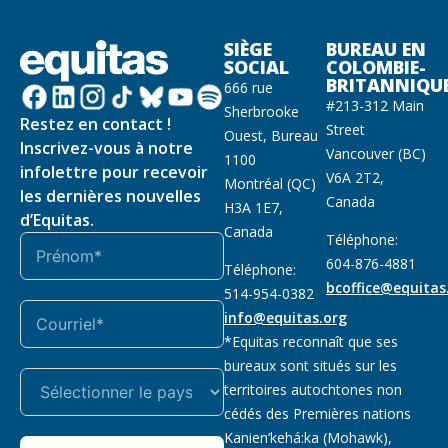
SIÈGE
BUREAU EN
SOCIAL
COLOMBIE-
BRITANNIQU
666 rue
#213-312 Main
Sherbrooke
Restez en contact !
Street
Ouest, Bureau
Inscrivez-vous à notre
Vancouver (BC)
1100
infolettre pour recevoir
V6A 2T2,
Montréal (QC)
les dernières nouvelles
Canada
H3A 1E7,
d’Equitas.
Canada
Téléphone:
604-876-4881
Téléphone:
bcoffice@equitas
514-954-0382
info@equitas.org
*Equitas reconnaît que ses
bureaux sont situés sur les
territoires autochtones non
cédés des Premières nations
Kanien’kehá:ka (Mohawk),