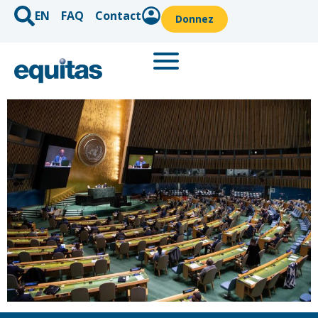
EN
FAQ
Contact
Donnez