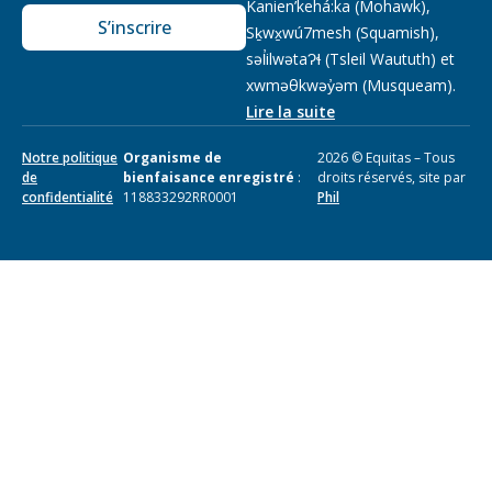
Kanien’kehá:ka (Mohawk),
S’inscrire
Sḵwx̱wú7mesh (Squamish),
səl̓ilwətaɁɬ (Tsleil Waututh) et
xwməθkwəy̓əm (Musqueam).
Lire la suite
Notre politique
Organisme de
2026 © Equitas – Tous
de
bienfaisance enregistré
:
droits réservés, site par
confidentialité
118833292RR0001
Phil