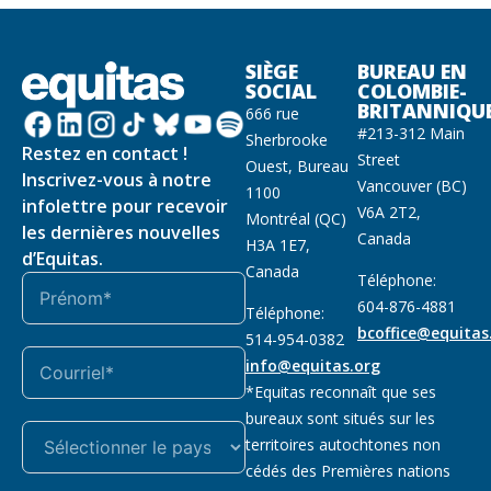
SIÈGE
BUREAU EN
SOCIAL
COLOMBIE-
BRITANNIQU
666 rue
#213-312 Main
Sherbrooke
Restez en contact !
Street
Ouest, Bureau
Inscrivez-vous à notre
Vancouver (BC)
1100
infolettre pour recevoir
V6A 2T2,
Montréal (QC)
les dernières nouvelles
Canada
H3A 1E7,
d’Equitas.
Canada
Téléphone:
604-876-4881
Téléphone:
bcoffice@equitas
514-954-0382
info@equitas.org
*Equitas reconnaît que ses
bureaux sont situés sur les
territoires autochtones non
cédés des Premières nations