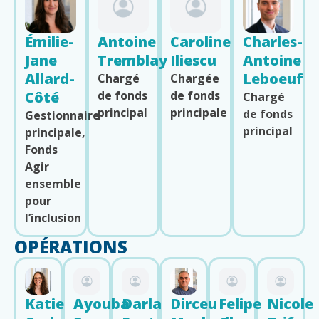
Émilie-
Antoine
Caroline
Charles-
Jane
Tremblay
Iliescu
Antoine
Allard-
Leboeuf
Chargé
Chargée
Côté
de fonds
de fonds
Chargé
principal
principale
de fonds
Gestionnaire
principal
principale,
Fonds
Agir
ensemble
pour
l’inclusion
OPÉRATIONS
Katie
Ayouba
Darla
Dirceu
Felipe
Nicole