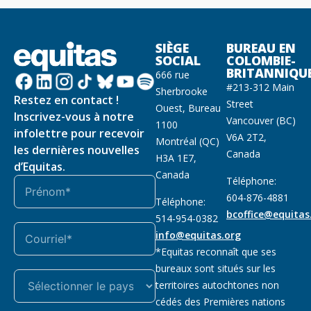
SIÈGE
BUREAU EN
SOCIAL
COLOMBIE-
BRITANNIQU
666 rue
#213-312 Main
Sherbrooke
Restez en contact !
Street
Ouest, Bureau
Inscrivez-vous à notre
Vancouver (BC)
1100
infolettre pour recevoir
V6A 2T2,
Montréal (QC)
les dernières nouvelles
Canada
H3A 1E7,
d’Equitas.
Canada
Téléphone:
604-876-4881
Téléphone:
bcoffice@equitas
514-954-0382
info@equitas.org
*Equitas reconnaît que ses
bureaux sont situés sur les
territoires autochtones non
cédés des Premières nations