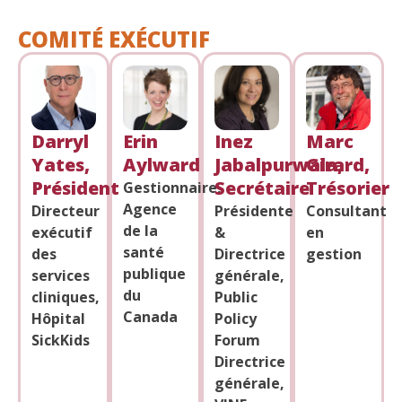
COMITÉ EXÉCUTIF
Darryl
Erin
Inez
Marc
Yates,
Aylward
Jabalpurwala,
Girard,
Président
Secrétaire
Trésorier
Gestionnaire,
Agence
Directeur
Présidente
Consultant
de la
exécutif
&
en
santé
des
Directrice
gestion
publique
services
générale,
du
cliniques,
Public
Canada
Hôpital
Policy
SickKids
Forum
Directrice
générale,