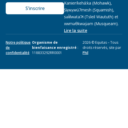
Kanien’kehá:ka (Mohawk),
S’inscrire
Sḵwx̱wú7mesh (Squamish),
səl̓ilwətaɁɬ (Tsleil Waututh) et
xwməθkwəy̓əm (Musqueam).
Lire la suite
Notre politique
Organisme de
2026 © Equitas – Tous
de
bienfaisance enregistré
:
droits réservés, site par
confidentialité
118833292RR0001
Phil