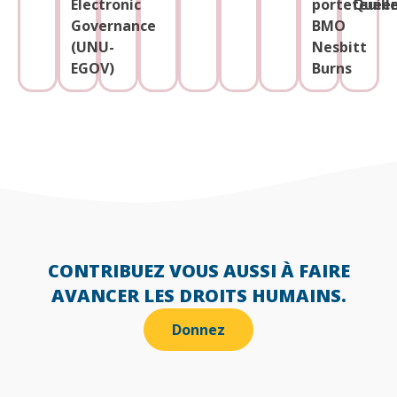
Electronic
portefeuille
Quee
Governance
BMO
(UNU-
Nesbitt
EGOV)
Burns
CONTRIBUEZ VOUS AUSSI À FAIRE
AVANCER LES DROITS HUMAINS.
Donnez