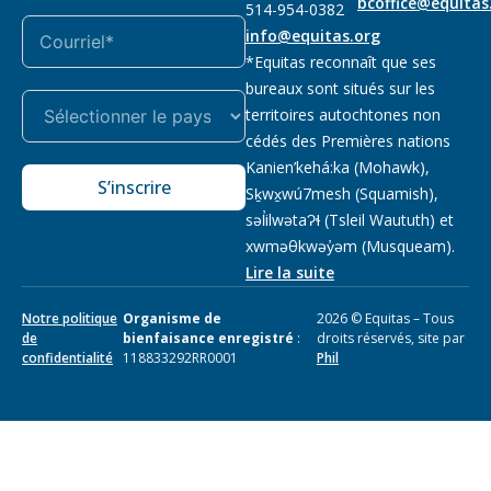
bcoffice@equitas
514-954-0382
info@equitas.org
*Equitas reconnaît que ses
bureaux sont situés sur les
territoires autochtones non
cédés des Premières nations
Kanien’kehá:ka (Mohawk),
S’inscrire
Sḵwx̱wú7mesh (Squamish),
səl̓ilwətaɁɬ (Tsleil Waututh) et
xwməθkwəy̓əm (Musqueam).
Lire la suite
Notre politique
Organisme de
2026 © Equitas – Tous
de
bienfaisance enregistré
:
droits réservés, site par
confidentialité
118833292RR0001
Phil