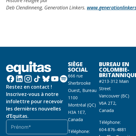
Histoire r
édigée
par
Deb
Clendinneng
,
Generation
Linkers
.
www.generationlinker
SIÈGE
BUREAU EN
SOCIAL
COLOMBIE-
BRITANNIQU
666 rue
#213-312 Main
Sherbrooke
Restez en contact !
Street
Ouest, Bureau
Inscrivez-vous à notre
Vancouver (BC)
1100
infolettre pour recevoir
V6A 2T2,
Montréal (QC)
les dernières nouvelles
Canada
H3A 1E7,
d’Equitas.
Canada
Téléphone:
604-876-4881
Téléphone: