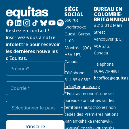
SIÈGE
BUREAU EN
SOCIAL
COLOMBIE-
BRITANNIQU
666 rue
#213-312 Main
Sherbrooke
Restez en contact !
Street
Ouest, Bureau
Inscrivez-vous à notre
Vancouver (BC)
1100
infolettre pour recevoir
V6A 2T2,
Montréal (QC)
les dernières nouvelles
Canada
H3A 1E7,
d’Equitas.
Canada
Téléphone:
604-876-4881
Téléphone:
bcoffice@equitas
514-954-0382
info@equitas.org
*Equitas reconnaît que ses
bureaux sont situés sur les
territoires autochtones non
cédés des Premières nations
Kanien’kehá:ka (Mohawk),
S’inscrire
Sḵwx̱wú7mesh (Squamish),