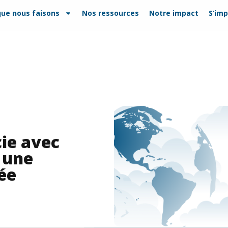
que nous faisons
Nos ressources
Notre impact
S’imp
cie avec
 une
ée