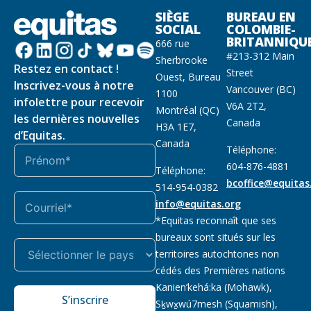
SIÈGE
BUREAU EN
SOCIAL
COLOMBIE-
BRITANNIQU
666 rue
#213-312 Main
Sherbrooke
Restez en contact !
Street
Ouest, Bureau
Inscrivez-vous à notre
Vancouver (BC)
1100
infolettre pour recevoir
V6A 2T2,
Montréal (QC)
les dernières nouvelles
Canada
H3A 1E7,
d’Equitas.
Canada
Téléphone:
604-876-4881
Téléphone:
bcoffice@equitas
514-954-0382
info@equitas.org
*Equitas reconnaît que ses
bureaux sont situés sur les
territoires autochtones non
cédés des Premières nations
Kanien’kehá:ka (Mohawk),
S’inscrire
Sḵwx̱wú7mesh (Squamish),