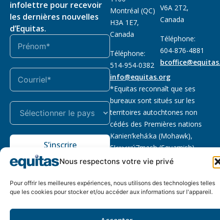
infolettre pour recevoir
V6A 2T2,
Montréal (QC)
les dernières nouvelles
Canada
H3A 1E7,
d’Equitas.
Canada
Téléphone:
604-876-4881
Téléphone:
bcoffice@equitas
514-954-0382
info@equitas.org
*Equitas reconnaît que ses
bureaux sont situés sur les
territoires autochtones non
cédés des Premières nations
Kanien’kehá:ka (Mohawk),
S’inscrire
Sḵwx̱wú7mesh (Squamish),
səl̓ilwətaɁɬ (Tsleil Waututh) et
Nous respectons votre vie privé
xwməθkwəy̓əm (Musqueam).
Lire la suite
Pour offrir les meilleures expériences, nous utilisons des technologies telles
que les cookies pour stocker et/ou accéder aux informations sur l'appareil.
Notre politique
Organisme de
2026 © Equitas – Tous
de
bienfaisance enregistré
:
droits réservés, site par
Accepter