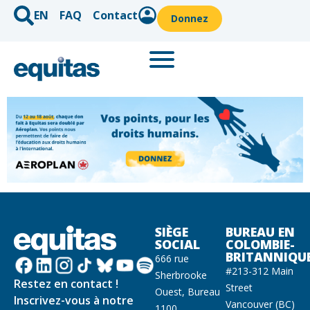
EN
FAQ
Contact
Donnez
SIÈGE
BUREAU EN
SOCIAL
COLOMBIE-
BRITANNIQU
666 rue
#213-312 Main
Sherbrooke
Restez en contact !
Street
Ouest, Bureau
Inscrivez-vous à notre
Vancouver (BC)
1100