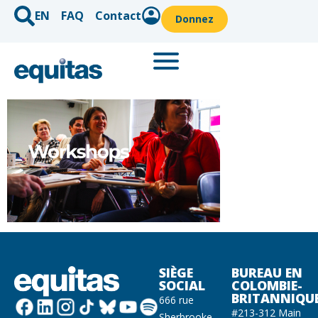
EN
FAQ
Contact
Donnez
SIÈGE
BUREAU EN
SOCIAL
COLOMBIE-
BRITANNIQU
666 rue
#213-312 Main
Sherbrooke