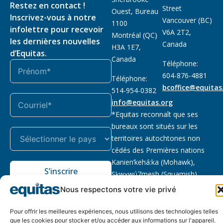
Restez en contact !
Street
Ouest, Bureau
Inscrivez-vous à notre
Vancouver (BC)
1100
infolettre pour recevoir
V6A 2T2,
Montréal (QC)
les dernières nouvelles
Canada
H3A 1E7,
d’Equitas.
Canada
Téléphone:
604-876-4881
Téléphone:
bcoffice@equitas
514-954-0382
info@equitas.org
*Equitas reconnaît que ses
bureaux sont situés sur les
territoires autochtones non
cédés des Premières nations
Kanien’kehá:ka (Mohawk),
S’inscrire
Sḵwx̱wú7mesh (Squamish),
səl̓ilwətaɁɬ (Tsleil Waututh) et
Nous respectons votre vie privé
xwməθkwəy̓əm (Musqueam).
Lire la suite
Pour offrir les meilleures expériences, nous utilisons des technologies telles
que les cookies pour stocker et/ou accéder aux informations sur l'appareil.