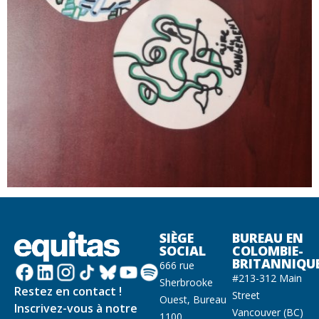
SIÈGE
BUREAU EN
SOCIAL
COLOMBIE-
BRITANNIQU
666 rue
#213-312 Main
Sherbrooke
Restez en contact !
Street
Ouest, Bureau
Inscrivez-vous à notre
Vancouver (BC)
1100