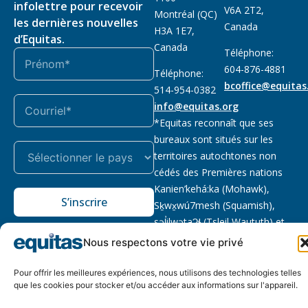
infolettre pour recevoir
V6A 2T2,
Montréal (QC)
les dernières nouvelles
Canada
H3A 1E7,
d’Equitas.
Canada
Téléphone:
604-876-4881
Téléphone:
bcoffice@equitas
514-954-0382
info@equitas.org
*Equitas reconnaît que ses
bureaux sont situés sur les
territoires autochtones non
cédés des Premières nations
Kanien’kehá:ka (Mohawk),
S’inscrire
Sḵwx̱wú7mesh (Squamish),
səl̓ilwətaɁɬ (Tsleil Waututh) et
xwməθkwəy̓əm (Musqueam).
Nous respectons votre vie privé
Lire la suite
Pour offrir les meilleures expériences, nous utilisons des technologies telles
Notre politique
Organisme de
2026 © Equitas – Tous
que les cookies pour stocker et/ou accéder aux informations sur l'appareil.
de
bienfaisance enregistré
:
droits réservés, site par