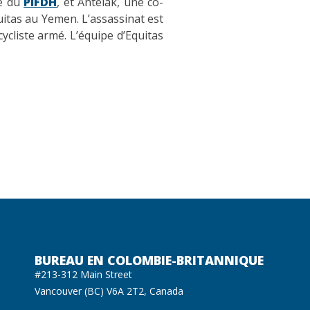
te du
PIFDH
, et Antelak, une co-
uitas au Yemen. L’assassinat est
ycliste armé. L’équipe d’Equitas
BUREAU EN COLOMBIE-BRITANNIQUE
#213-312 Main Street
Vancouver (BC) V6A 2T2, Canada