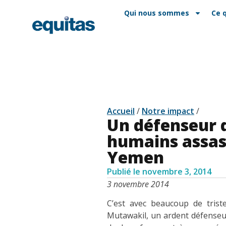
EN
FAQ
Contact
Qui nous sommes
Ce 
Accueil
/
Notre impact
/
Un défenseur d
humains assas
Yemen
Publié le
novembre 3, 2014
3 novembre 2014
C’est avec beaucoup de trist
Mutawakil, un ardent défenseur