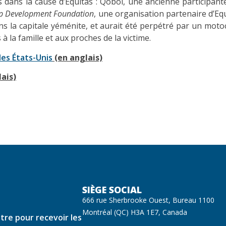
dans la cause d’Equitas : Qobol, une ancienne participan
ip Development Foundation
, une organisation partenaire d’Eq
 la capitale yéménite, et aurait été perpétré par un motoc
à la famille et aux proches de la victime.
es États-Unis
(en anglais)
ais)
SIÈGE SOCIAL
666 rue Sherbrooke Ouest, Bureau 1100
Montréal (QC) H3A 1E7, Canada
ttre pour recevoir les