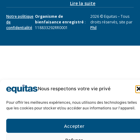
Lire la suite
Notre politique
Organisme de
2026 © Equitas – Tous
de
bienfaisance enregistré
:
droits réservés, site par
confidentialité
118833292RR0001
Phil
Nous respectons votre vie privé
Pour offrir les meilleures expériences, nous utilisons des technologies telles
que les cookies pour stocker et/ou accéder aux informations sur l'appareil.
Accepter
Refuser