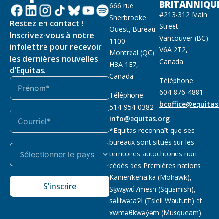
BRITANNIQU
666 rue
#213-312 Main
Sherbrooke
Restez en contact !
Street
Ouest, Bureau
Inscrivez-vous à notre
Vancouver (BC)
1100
infolettre pour recevoir
V6A 2T2,
Montréal (QC)
les dernières nouvelles
Canada
H3A 1E7,
d’Equitas.
Canada
Téléphone:
604-876-4881
Téléphone:
bcoffice@equitas
514-954-0382
info@equitas.org
*Equitas reconnaît que ses
bureaux sont situés sur les
territoires autochtones non
cédés des Premières nations
Kanien’kehá:ka (Mohawk),
S’inscrire
Sḵwx̱wú7mesh (Squamish),
səl̓ilwətaɁɬ (Tsleil Waututh) et
xwməθkwəy̓əm (Musqueam).