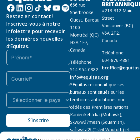
BRITANNIQU
666 rue
#213-312 Main
Sherbrooke
Restez en contact !
Street
Ouest, Bureau
Inscrivez-vous à notre
Vancouver (BC)
1100
infolettre pour recevoir
V6A 2T2,
Montréal (QC)
les dernières nouvelles
Canada
H3A 1E7,
d’Equitas.
Canada
Téléphone:
604-876-4881
Téléphone:
bcoffice@equitas
514-954-0382
info@equitas.org
*Equitas reconnaît que ses
bureaux sont situés sur les
territoires autochtones non
cédés des Premières nations
Kanien’kehá:ka (Mohawk),
S’inscrire
Sḵwx̱wú7mesh (Squamish),
səl̓ilwətaɁɬ (Tsleil Waututh) et
xwməθkwəy̓əm (Musqueam).