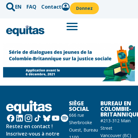
EN
FAQ
Contact
Donnez
SIÈGE
BUREAU EN
SOCIAL
COLOMBIE-
BRITANNIQU
666 rue
#213-312 Main
Sherbrooke
Restez en contact !
Street
Ouest, Bureau
Inscrivez-vous à notre
Vancouver (BC)
1100