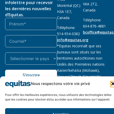
infolettre pour recevoir
V6A 2T2,
Montréal (QC)
les dernières nouvelles
Canada
H3A 1E7,
d’Equitas.
Canada
Téléphone:
604-876-4881
Téléphone:
bcoffice@equitas
514-954-0382
info@equitas.org
*Equitas reconnaît que ses
bureaux sont situés sur les
territoires autochtones non
cédés des Premières nations
Kanien’kehá:ka (Mohawk),
S’inscrire
Sḵwx̱wú7mesh (Squamish),
səl̓ilwətaɁɬ (Tsleil Waututh) et
Nous respectons votre vie privé
xwməθkwəy̓əm (Musqueam).
Lire la suite
Pour offrir les meilleures expériences, nous utilisons des technologies telles
que les cookies pour stocker et/ou accéder aux informations sur l'appareil.
Notre politique
Organisme de
2026 © Equitas – Tous
de
bienfaisance enregistré
:
droits réservés, site par
Accepter