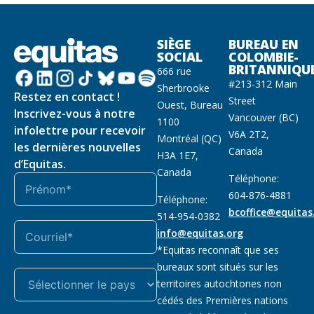
SIÈGE
BUREAU EN
SOCIAL
COLOMBIE-
BRITANNIQU
666 rue
#213-312 Main
Sherbrooke
Restez en contact !
Street
Ouest, Bureau
Inscrivez-vous à notre
Vancouver (BC)
1100
infolettre pour recevoir
V6A 2T2,
Montréal (QC)
les dernières nouvelles
Canada
H3A 1E7,
d’Equitas.
Canada
Téléphone:
604-876-4881
Téléphone:
bcoffice@equitas
514-954-0382
info@equitas.org
*Equitas reconnaît que ses
bureaux sont situés sur les
territoires autochtones non
cédés des Premières nations