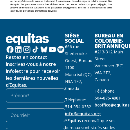
SIÈGE
BUREAU EN
SOCIAL
COLOMBIE-
BRITANNIQU
666 rue
#213-312 Main
Sherbrooke
Restez en contact !
Street
Ouest, Bureau
Inscrivez-vous à notre
Vancouver (BC)
1100
infolettre pour recevoir
V6A 2T2,
Montréal (QC)
les dernières nouvelles
Canada
H3A 1E7,
d’Equitas.
Canada
Téléphone:
604-876-4881
Téléphone:
bcoffice@equitas
514-954-0382
info@equitas.org
*Equitas reconnaît que ses
bureaux sont situés sur les