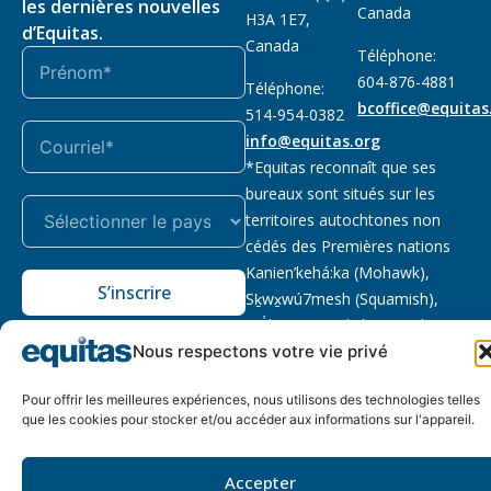
les dernières nouvelles
Canada
H3A 1E7,
d’Equitas.
Canada
Téléphone:
604-876-4881
Téléphone:
bcoffice@equitas
514-954-0382
info@equitas.org
*Equitas reconnaît que ses
bureaux sont situés sur les
territoires autochtones non
cédés des Premières nations
Kanien’kehá:ka (Mohawk),
S’inscrire
Sḵwx̱wú7mesh (Squamish),
səl̓ilwətaɁɬ (Tsleil Waututh) et
xwməθkwəy̓əm (Musqueam).
Nous respectons votre vie privé
Lire la suite
Pour offrir les meilleures expériences, nous utilisons des technologies telles
que les cookies pour stocker et/ou accéder aux informations sur l'appareil.
Notre politique
Organisme de
2026 © Equitas – Tous
de
bienfaisance enregistré
:
droits réservés, site par
confidentialité
118833292RR0001
Phil
Accepter