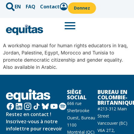
EN
FAQ
Contact
Donnez
A workshop manual for human rights educators in Iraq,
Jordan, Palestine, Egypt, Morocco and Tunisia to
promote democratic citizenship and gender equality.
Also available in Arabic.
SIÈGE
BUREAU EN
SOCIAL
COLOMBIE-
BRITANNIQU
666 rue
#213-312 Main
Sherbrooke
Restez en contact !
Street
Ouest, Bureau
Inscrivez-vous à notre
Vancouver (BC)
1100
infolettre pour recevoir
V6A 2T2,
Montréal (QC)