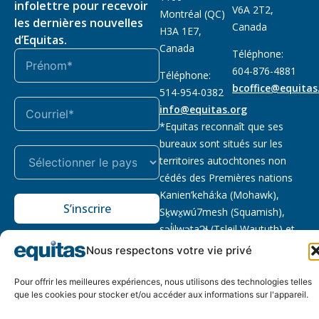
infolettre pour recevoir
V6A 2T2,
Montréal (QC)
les dernières nouvelles
Canada
H3A 1E7,
d’Equitas.
Canada
Téléphone:
604-876-4881
Téléphone:
bcoffice@equitas
514-954-0382
info@equitas.org
*Equitas reconnaît que ses
bureaux sont situés sur les
territoires autochtones non
cédés des Premières nations
Kanien’kehá:ka (Mohawk),
S’inscrire
Sḵwx̱wú7mesh (Squamish),
səl̓ilwətaɁɬ (Tsleil Waututh) et
xwməθkwəy̓əm (Musqueam).
Nous respectons votre vie privé
Lire la suite
Pour offrir les meilleures expériences, nous utilisons des technologies telles
Notre politique
Organisme de
2026 © Equitas – Tous
que les cookies pour stocker et/ou accéder aux informations sur l'appareil.
de
bienfaisance enregistré
:
droits réservés, site par
confidentialité
118833292RR0001
Phil