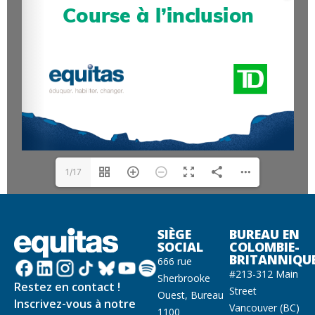
1/17
SIÈGE
BUREAU EN
SOCIAL
COLOMBIE-
BRITANNIQU
666 rue
#213-312 Main
Sherbrooke
Restez en contact !
Street
Ouest, Bureau
Inscrivez-vous à notre
Vancouver (BC)
1100