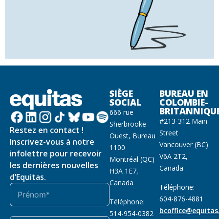
SIÈGE
BUREAU EN
SOCIAL
COLOMBIE-
BRITANNIQU
666 rue
#213-312 Main
Sherbrooke
Restez en contact !
Street
Ouest, Bureau
Inscrivez-vous à notre
Vancouver (BC)
1100
infolettre pour recevoir
V6A 2T2,
Montréal (QC)
les dernières nouvelles
Canada
H3A 1E7,
d’Equitas.
Canada
Téléphone:
604-876-4881
Téléphone:
bcoffice@equitas
514-954-0382