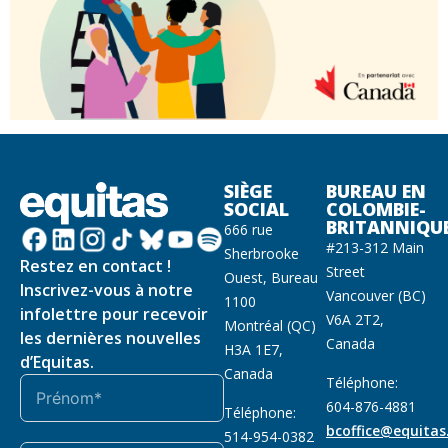
SIÈGE
BUREAU EN
SOCIAL
COLOMBIE-
BRITANNIQU
666 rue
#213-312 Main
Sherbrooke
Restez en contact !
Street
Ouest, Bureau
Inscrivez-vous à notre
Vancouver (BC)
1100
infolettre pour recevoir
V6A 2T2,
Montréal (QC)
les dernières nouvelles
Canada
H3A 1E7,
d’Equitas.
Canada
Téléphone:
604-876-4881
Téléphone:
bcoffice@equitas
514-954-0382