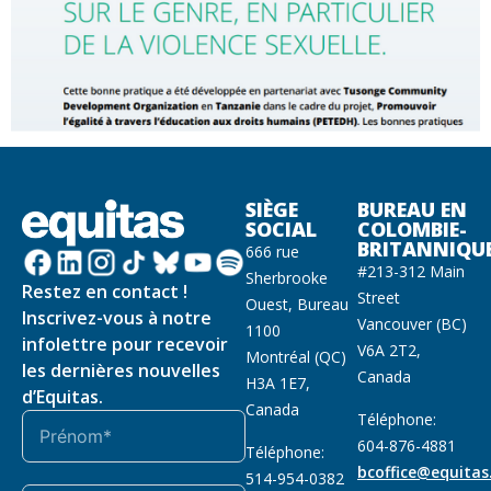
SIÈGE
BUREAU EN
SOCIAL
COLOMBIE-
BRITANNIQU
666 rue
#213-312 Main
Sherbrooke
Restez en contact !
Street
Ouest, Bureau
Inscrivez-vous à notre
Vancouver (BC)
1100
infolettre pour recevoir
V6A 2T2,
Montréal (QC)
les dernières nouvelles
Canada
H3A 1E7,
d’Equitas.
Canada
Téléphone:
604-876-4881
Téléphone:
bcoffice@equitas
514-954-0382