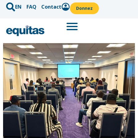
EN
FAQ
Contact
Donnez