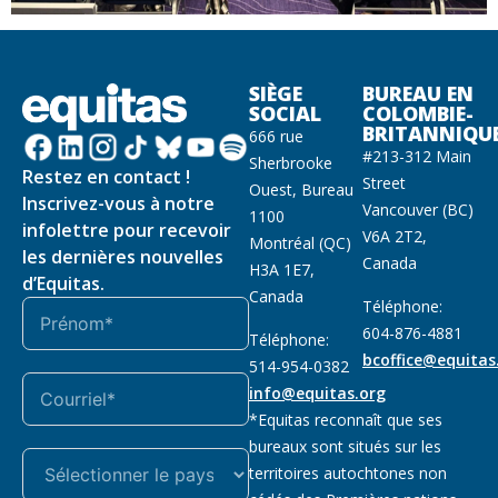
SIÈGE
BUREAU EN
SOCIAL
COLOMBIE-
BRITANNIQU
666 rue
#213-312 Main
Sherbrooke
Restez en contact !
Street
Ouest, Bureau
Inscrivez-vous à notre
Vancouver (BC)
1100
infolettre pour recevoir
V6A 2T2,
Montréal (QC)
les dernières nouvelles
Canada
H3A 1E7,
d’Equitas.
Canada
Téléphone:
604-876-4881
Téléphone:
bcoffice@equitas
514-954-0382
info@equitas.org
*Equitas reconnaît que ses
bureaux sont situés sur les
territoires autochtones non