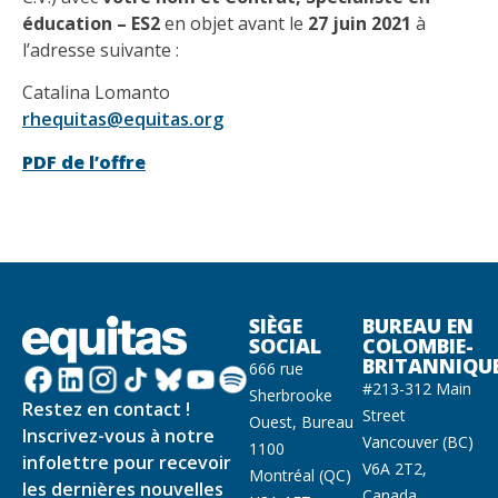
éducation
– ES2
en objet avant le
27 juin 2021
à
l’adresse suivante :
Catalina Lomanto
rhequitas@equitas.org
PDF de l’offre
SIÈGE
BUREAU EN
SOCIAL
COLOMBIE-
BRITANNIQU
666 rue
#213-312 Main
Sherbrooke
Restez en contact !
Street
Ouest, Bureau
Inscrivez-vous à notre
Vancouver (BC)
1100
infolettre pour recevoir
V6A 2T2,
Montréal (QC)
les dernières nouvelles
Canada