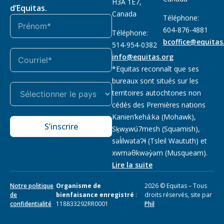
H3A 1E7,
d’Equitas.
Canada
Téléphone:
604-876-4881
Téléphone:
bcoffice@equitas
514-954-0382
info@equitas.org
*Equitas reconnaît que ses
bureaux sont situés sur les
territoires autochtones non
cédés des Premières nations
Kanien’kehá:ka (Mohawk),
S’inscrire
Sḵwx̱wú7mesh (Squamish),
səl̓ilwətaɁɬ (Tsleil Waututh) et
xwməθkwəy̓əm (Musqueam).
Lire la suite
Notre politique
Organisme de
2026 © Equitas – Tous
de
bienfaisance enregistré
:
droits réservés, site par
confidentialité
118833292RR0001
Phil