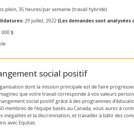
s plein, 35 heures/par semaine (travail hybride)
didatures:
29
juillet
, 2022
(Les demandes sont analysées d
0 000 $
ble
angement social positif
nisation dont la mission principale est de faire progresser l’
Imaginez que votre travail corresponde à vos valeurs personn
 changement social positif grâce à des programmes d’éducat
60 membres de l’équipe basés au Canada, vous aurez à contr
 inégalités et la discrimination, et travailler à bâtir des c
ns avec Equitas.