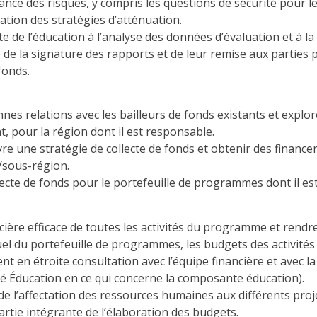
lance des risques, y compris les questions de sécurité pour
ication des stratégies d’atténuation.
ste de l’éducation à l’analyse des données d’évaluation et à 
le de la signature des rapports et de leur remise aux parties
fonds.
nnes relations avec les bailleurs de fonds existants et explo
t, pour la région dont il est responsable.
re une stratégie de collecte de fonds et obtenir des financ
sous-région.
ollecte de fonds pour le portefeuille de programmes dont il e
cière efficace de toutes les activités du programme et rend
el du portefeuille de programmes, les budgets des activités
t en étroite consultation avec l’équipe financière et avec l
nité Éducation en ce qui concerne la composante éducation).
 de l’affectation des ressources humaines aux différents pr
tie intégrante de l’élaboration des budgets.