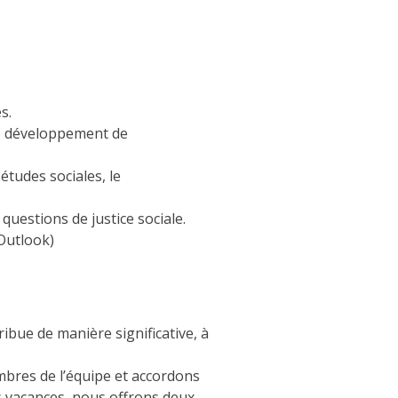
s.
le développement de
études sociales, le
uestions de justice sociale.
Outlook)
ribue de manière significative, à
embres de l’équipe et accordons
es vacances, nous offrons deux