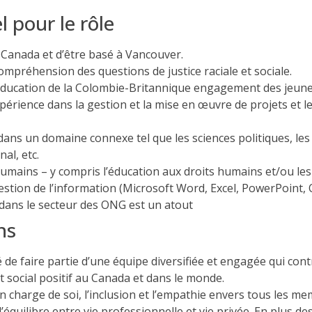
l pour le rôle
au Canada et d’être basé à Vancouver.
préhension des questions de justice raciale et sociale.
éducation de la Colombie-Britannique engagement des jeune
érience dans la gestion et la mise en œuvre de projets et 
ans un domaine connexe tel que les sciences politiques, les 
al, etc.
mains – y compris l’éducation aux droits humains et/ou les q
stion de l’information (Microsoft Word, Excel, PowerPoint, 
 dans le secteur des ONG est un atout
ns
é de faire partie d’une équipe diversifiée et engagée qui cont
 social positif au Canada et dans le monde.
n charge de soi, l’inclusion et l’empathie envers tous les m
équilibre entre vie professionnelle et vie privée. En plus d