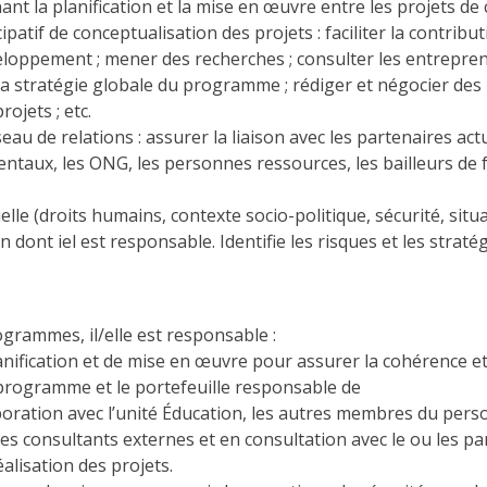
t la planification et la mise en œuvre entre les projets de c
ipatif de conceptualisation des projets : faciliter la contribu
loppement ; mener des recherches ; consulter les entrepre
a stratégie globale du programme ; rédiger et négocier des 
ojets ; etc.
au de relations : assurer la liaison avec les partenaires actu
aux, les ONG, les personnes ressources, les bailleurs de fo
elle (droits humains, contexte socio-politique, sécurité, situ
dont iel est responsable. Identifie les risques et les stratég
ogrammes, il/elle est responsable :
anification et de mise en œuvre pour assurer la cohérence et
programme et le portefeuille responsable de
laboration avec l’unité Éducation, les autres membres du pe
 les consultants externes et en consultation avec le ou les pa
éalisation des projets.