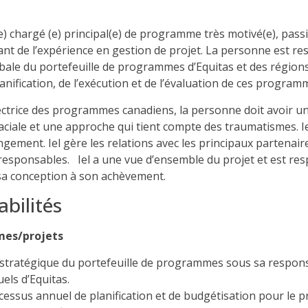
(e) chargé (e) principal(e) de programme très motivé(e), pass
sédant de l’expérience en gestion de projet. La personne est
obale du portefeuille de programmes d’Equitas et des régions 
nification, de l’exécution et de l’évaluation de ces program
irectrice des programmes canadiens, la personne doit avoir 
 raciale et une approche qui tient compte des traumatismes. 
ngement. Iel gère les relations avec les principaux partenair
t responsables. Iel a une vue d’ensemble du projet et est r
 sa conception à son achèvement.
bilités
es/projets
 stratégique du portefeuille de programmes sous sa respon
els d’Equitas.
ocessus annuel de planification et de budgétisation pour le 