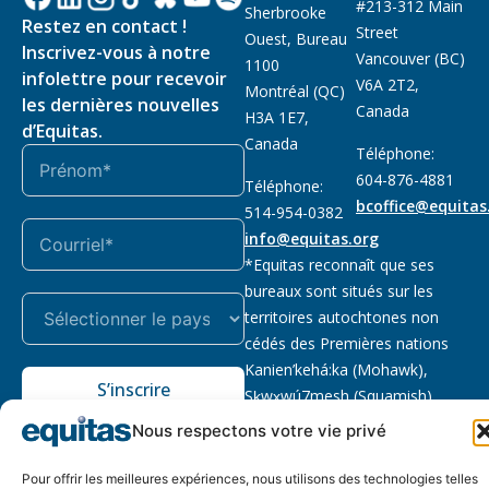
#213-312 Main
Sherbrooke
Restez en contact !
Street
Ouest, Bureau
Inscrivez-vous à notre
Vancouver (BC)
1100
infolettre pour recevoir
V6A 2T2,
Montréal (QC)
les dernières nouvelles
Canada
H3A 1E7,
d’Equitas.
Canada
Téléphone:
604-876-4881
Téléphone:
bcoffice@equitas
514-954-0382
info@equitas.org
*Equitas reconnaît que ses
bureaux sont situés sur les
territoires autochtones non
cédés des Premières nations
Kanien’kehá:ka (Mohawk),
S’inscrire
Sḵwx̱wú7mesh (Squamish),
səl̓ilwətaɁɬ (Tsleil Waututh) et
Nous respectons votre vie privé
xwməθkwəy̓əm (Musqueam).
Lire la suite
Pour offrir les meilleures expériences, nous utilisons des technologies telles