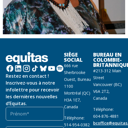
SIÈGE
BUREAU EN
SOCIAL
COLOMBIE-
BRITANNIQU
666 rue
#213-312 Main
Sherbrooke
Restez en contact !
Street
Ouest, Bureau
Inscrivez-vous à notre
Vancouver (BC)
1100
infolettre pour recevoir
V6A 2T2,
Montréal (QC)
les dernières nouvelles
Canada
H3A 1E7,
d’Equitas.
Canada
Téléphone:
604-876-4881
Téléphone:
bcoffice@equitas
514-954-0382