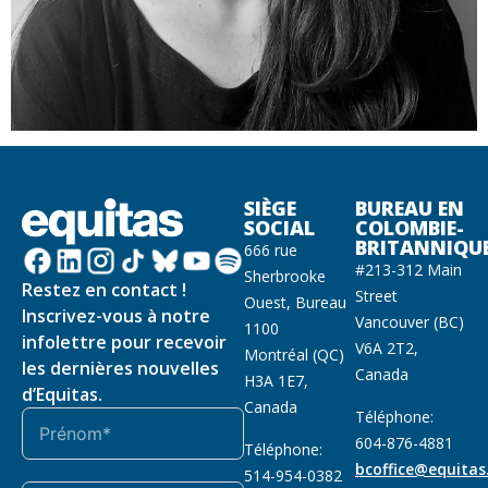
SIÈGE
BUREAU EN
SOCIAL
COLOMBIE-
BRITANNIQU
666 rue
#213-312 Main
Sherbrooke
Restez en contact !
Street
Ouest, Bureau
Inscrivez-vous à notre
Vancouver (BC)
1100
infolettre pour recevoir
V6A 2T2,
Montréal (QC)
les dernières nouvelles
Canada
H3A 1E7,
d’Equitas.
Canada
Téléphone:
604-876-4881
Téléphone:
bcoffice@equitas
514-954-0382