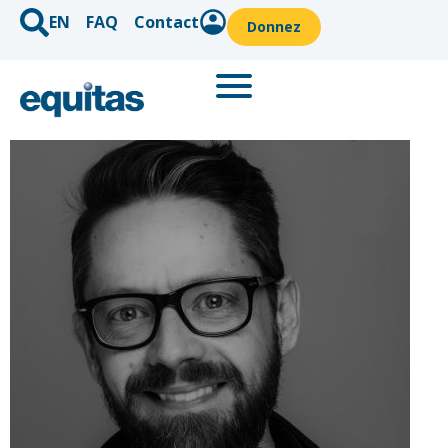
EN
FAQ
Contact
Donnez