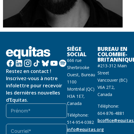
SIÈGE
BUREAU EN
SOCIAL
COLOMBIE-
BRITANNIQU
666 rue
#213-312 Main
Sherbrooke
Restez en contact !
Street
Ouest, Bureau
Inscrivez-vous à notre
Vancouver (BC)
1100
infolettre pour recevoir
V6A 2T2,
Montréal (QC)
les dernières nouvelles
Canada
H3A 1E7,
d’Equitas.
Canada
Téléphone:
604-876-4881
Téléphone:
bcoffice@equitas
514-954-0382
info@equitas.org