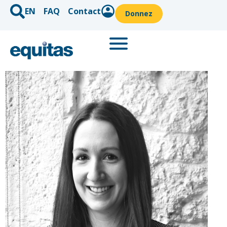
EN
FAQ
Contact
Donnez