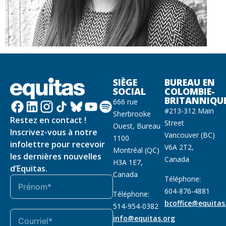
SIÈGE
BUREAU EN
SOCIAL
COLOMBIE-
BRITANNIQU
666 rue
#213-312 Main
Sherbrooke
Restez en contact !
Street
Ouest, Bureau
Inscrivez-vous à notre
Vancouver (BC)
1100
infolettre pour recevoir
V6A 2T2,
Montréal (QC)
les dernières nouvelles
Canada
H3A 1E7,
d’Equitas.
Canada
Téléphone:
604-876-4881
Téléphone:
bcoffice@equitas
514-954-0382
info@equitas.org