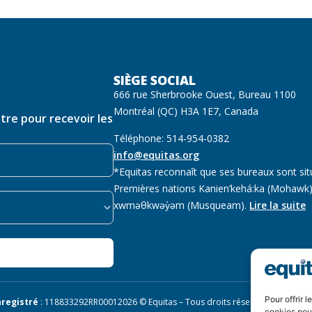
SIÈGE SOCIAL
666 rue Sherbrooke Ouest, Bureau 1100
Montréal (QC) H3A 1E7, Canada
ttre pour recevoir les
Téléphone: 514-954-0382
info@equitas.org
*Equitas reconnaît que ses bureaux sont sit
Premières nations Kanien’kehá:ka (Mohawk),
xwməθkwəy̓əm (Musqueam).
Lire la suite
Pour offrir 
registré
: 118833292RR0001
2026 © Equitas – Tous droits réservés, site par
Ph
cookies pour