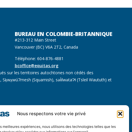
BUREAU EN COLOMBIE-BRITANNIQUE
#213-312 Main Street
Vancouver (BC) V6A 2T2, Canada
Téléphone: 604-876-4881
bcoffice@equitas.org
ués sur les territoires autochtones non cédés des
 Sḵwx̱wú7mesh (Squamish), səl̓ilwətaɁɬ (Tsleil Waututh) et
Nous respectons votre vie privé
les meilleures expériences, nous utilisons des technologies telles que les
il
 stocker et/ou accéder aux informations sur l'appareil.