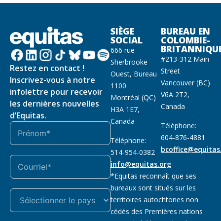
SIÈGE
BUREAU EN
SOCIAL
COLOMBIE-
BRITANNIQU
666 rue
#213-312 Main
Sherbrooke
Restez en contact !
Street
Ouest, Bureau
Inscrivez-vous à notre
Vancouver (BC)
1100
infolettre pour recevoir
V6A 2T2,
Montréal (QC)
les dernières nouvelles
Canada
H3A 1E7,
d’Equitas.
Canada
Téléphone:
604-876-4881
Téléphone:
bcoffice@equitas
514-954-0382
info@equitas.org
*Equitas reconnaît que ses
bureaux sont situés sur les
territoires autochtones non
cédés des Premières nations