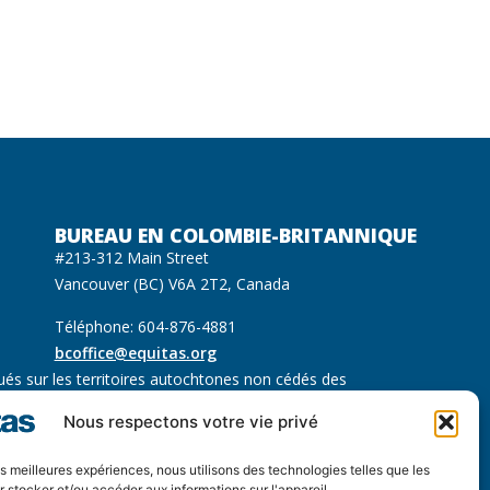
BUREAU EN COLOMBIE-BRITANNIQUE
#213-312 Main Street
Vancouver (BC) V6A 2T2, Canada
Téléphone: 604-876-4881
bcoffice@equitas.org
ués sur les territoires autochtones non cédés des
 Sḵwx̱wú7mesh (Squamish), səl̓ilwətaɁɬ (Tsleil Waututh) et
Nous respectons votre vie privé
les meilleures expériences, nous utilisons des technologies telles que les
 stocker et/ou accéder aux informations sur l'appareil.