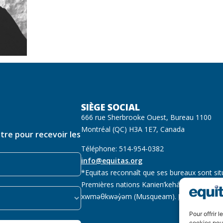
SIÈGE SOCIAL
666 rue Sherbrooke Ouest, Bureau 1100
Montréal (QC) H3A 1E7, Canada
ttre pour recevoir les
Téléphone: 514-954-0382
info@equitas.org
*Equitas reconnaît que ses bureaux sont sit
Premières nations Kanien’kehá:ka (Mohawk),
xwməθkwəy̓əm (Musqueam).
Lire la suite
Pour offrir 
cookies pour