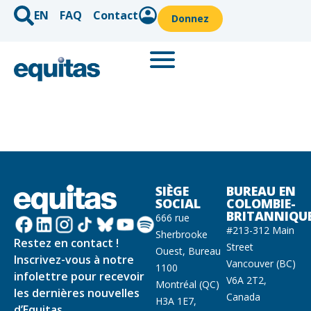
EN
FAQ
Contact
Donnez
SIÈGE
BUREAU EN
SOCIAL
COLOMBIE-
BRITANNIQU
666 rue
#213-312 Main
Sherbrooke
Restez en contact !
Street
Ouest, Bureau
Inscrivez-vous à notre
Vancouver (BC)
1100
infolettre pour recevoir
V6A 2T2,
Montréal (QC)
les dernières nouvelles
Canada
H3A 1E7,
d’Equitas.