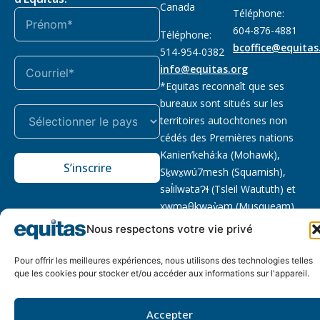
Canada
Téléphone:
604-876-4881
Téléphone:
bcoffice@equitas
514-954-0382
info@equitas.org
*Equitas reconnaît que ses
bureaux sont situés sur les
territoires autochtones non
cédés des Premières nations
Kanien’kehá:ka (Mohawk),
S’inscrire
Sḵwx̱wú7mesh (Squamish),
səl̓ilwətaɁɬ (Tsleil Waututh) et
xwməθkwəy̓əm (Musqueam).
Lire la suite
Nous respectons votre vie privé
Notre politique
Organisme de
2026 © Equitas – Tous
Pour offrir les meilleures expériences, nous utilisons des technologies telles
de
bienfaisance enregistré
:
droits réservés, site par
que les cookies pour stocker et/ou accéder aux informations sur l'appareil.
confidentialité
118833292RR0001
Phil
Accepter