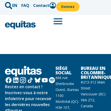
EN
FAQ
Contact
Donnez
SIÈGE
BUREAU EN
SOCIAL
COLOMBIE-
BRITANNIQU
666 rue
#213-312 Main
Sherbrooke
Restez en contact !
Street
Ouest, Bureau
Inscrivez-vous à notre
Vancouver (BC)
1100
infolettre pour recevoir
V6A 2T2,
Montréal (QC)
les dernières nouvelles
Canada
H3A 1E7,
d’Equitas.