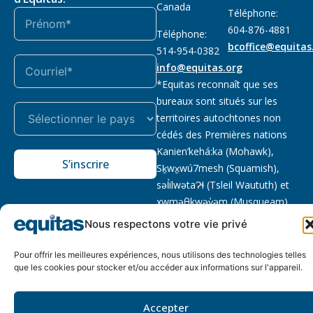
Canada
Téléphone:
604-876-4881
Téléphone:
bcoffice@equitas
514-954-0382
info@equitas.org
*Equitas reconnaît que ses
bureaux sont situés sur les
territoires autochtones non
cédés des Premières nations
Kanien’kehá:ka (Mohawk),
S’inscrire
Sḵwx̱wú7mesh (Squamish),
səl̓ilwətaɁɬ (Tsleil Waututh) et
xwməθkwəy̓əm (Musqueam).
Lire la suite
Nous respectons votre vie privé
Notre politique
Organisme de
2026 © Equitas – Tous
Pour offrir les meilleures expériences, nous utilisons des technologies telles
de
bienfaisance enregistré
:
droits réservés, site par
que les cookies pour stocker et/ou accéder aux informations sur l'appareil.
confidentialité
118833292RR0001
Phil
Accepter