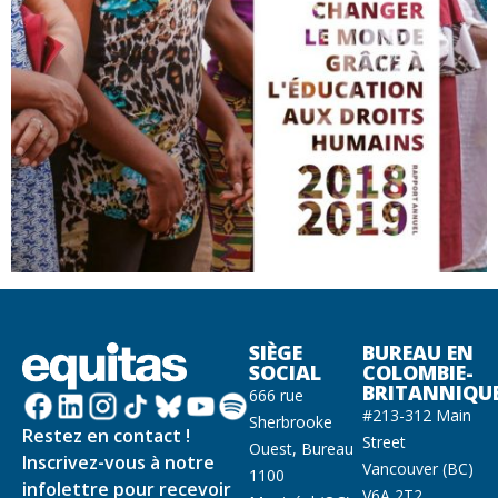
SIÈGE
BUREAU EN
SOCIAL
COLOMBIE-
BRITANNIQU
666 rue
#213-312 Main
Sherbrooke
Restez en contact !
Street
Ouest, Bureau
Inscrivez-vous à notre
Vancouver (BC)
1100
infolettre pour recevoir
V6A 2T2,