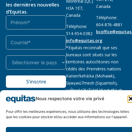
Montréal (QC)
les dernières nouvelles
Canada
H3A 1E7,
d’Equitas.
Canada
Téléphone:
604-876-4881
Téléphone:
bcoffice@equitas
514-954-0382
info@equitas.org
*Equitas reconnaît que ses
bureaux sont situés sur les
territoires autochtones non
cédés des Premières nations
Kanien’kehá:ka (Mohawk),
S’inscrire
Sḵwx̱wú7mesh (Squamish),
səl̓ilwətaɁɬ (Tsleil Waututh) et
xwməθkwəy̓əm (Musqueam).
Nous respectons votre vie privé
Lire la suite
Pour offrir les meilleures expériences, nous utilisons des technologies telles
Notre politique
Organisme de
2026 © Equitas – Tous
que les cookies pour stocker et/ou accéder aux informations sur l'appareil.
de
bienfaisance enregistré
:
droits réservés, site par
confidentialité
118833292RR0001
Phil