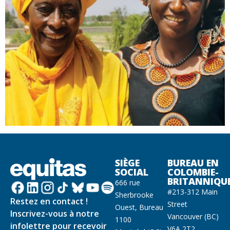
SIÈGE
BUREAU EN
SOCIAL
COLOMBIE-
BRITANNIQU
666 rue
#213-312 Main
Sherbrooke
Restez en contact !
Street
Ouest, Bureau
Inscrivez-vous à notre
Vancouver (BC)
1100
infolettre pour recevoir
V6A 2T2,