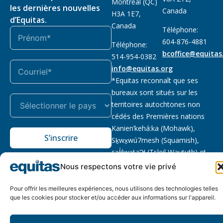
Montréal (QC)
les dernières nouvelles
Canada
H3A 1E7,
d’Equitas.
Canada
Téléphone:
604-876-4881
Téléphone:
bcoffice@equitas
514-954-0382
info@equitas.org
*Equitas reconnaît que ses
bureaux sont situés sur les
territoires autochtones non
cédés des Premières nations
Kanien’kehá:ka (Mohawk),
S’inscrire
Sḵwx̱wú7mesh (Squamish),
səl̓ilwətaɁɬ (Tsleil Waututh) et
xwməθkwəy̓əm (Musqueam).
Nous respectons votre vie privé
Lire la suite
Pour offrir les meilleures expériences, nous utilisons des technologies telles
Notre politique
Organisme de
2026 © Equitas – Tous
que les cookies pour stocker et/ou accéder aux informations sur l'appareil.
de
bienfaisance enregistré
:
droits réservés, site par
confidentialité
118833292RR0001
Phil