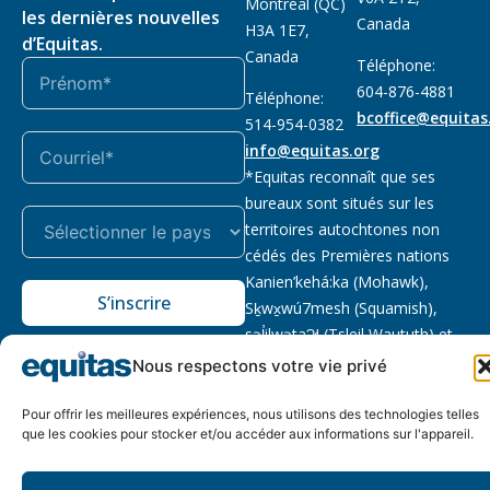
Montréal (QC)
les dernières nouvelles
Canada
H3A 1E7,
d’Equitas.
Canada
Téléphone:
604-876-4881
Téléphone:
bcoffice@equitas
514-954-0382
info@equitas.org
*Equitas reconnaît que ses
bureaux sont situés sur les
territoires autochtones non
cédés des Premières nations
Kanien’kehá:ka (Mohawk),
S’inscrire
Sḵwx̱wú7mesh (Squamish),
səl̓ilwətaɁɬ (Tsleil Waututh) et
xwməθkwəy̓əm (Musqueam).
Nous respectons votre vie privé
Lire la suite
Pour offrir les meilleures expériences, nous utilisons des technologies telles
Notre politique
Organisme de
2026 © Equitas – Tous
que les cookies pour stocker et/ou accéder aux informations sur l'appareil.
de
bienfaisance enregistré
:
droits réservés, site par
confidentialité
118833292RR0001
Phil