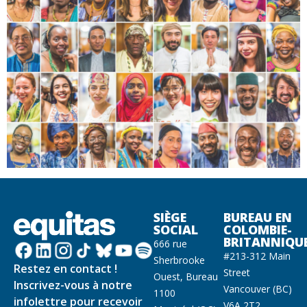
SIÈGE
BUREAU EN
SOCIAL
COLOMBIE-
BRITANNIQU
666 rue
#213-312 Main
Sherbrooke
Restez en contact !
Street
Ouest, Bureau
Inscrivez-vous à notre
Vancouver (BC)
1100
infolettre pour recevoir
V6A 2T2,