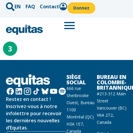
EN
FAQ
Contact
Donnez
SIÈGE
BUREAU EN
SOCIAL
COLOMBIE-
BRITANNIQU
666 rue
#213-312 Main
Sherbrooke
Restez en contact !
Street
Ouest, Bureau
Inscrivez-vous à notre
Vancouver (BC)
1100
infolettre pour recevoir
V6A 2T2,
Montréal (QC)
les dernières nouvelles
Canada
H3A 1E7,
d’Equitas.
Canada