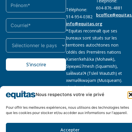
Téléphone:
604-876-4881
Téléphone:
bcoffice@equitas
514-954-0382
info@equitas.org
*Equitas reconnaît que ses
bureaux sont situés sur les
territoires autochtones non
cédés des Premières nations
Kanien’kehá:ka (Mohawk),
S’inscrire
Sḵwx̱wú7mesh (Squamish),
səl̓ilwətaɁɬ (Tsleil Waututh) et
xwməθkwəy̓əm (Musqueam).
Lire la suite
Nous respectons votre vie privé
Notre politique
Organisme de
2026 © Equitas – Tous
de
bienfaisance enregistré
:
droits réservés, site par
Pour offrir les meilleures expériences, nous utilisons des technologies telles
confidentialité
118833292RR0001
Phil
que les cookies pour stocker et/ou accéder aux informations sur l'appareil.
Accepter