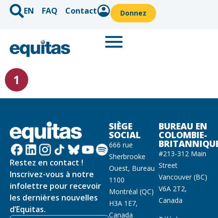
EN
FAQ
Contact
Donnez
SIÈGE
BUREAU EN
SOCIAL
COLOMBIE-
BRITANNIQU
666 rue
#213-312 Main
Sherbrooke
Restez en contact !
Street
Ouest, Bureau
Inscrivez-vous à notre
Vancouver (BC)
1100
infolettre pour recevoir
V6A 2T2,
Montréal (QC)
les dernières nouvelles
Canada
H3A 1E7,
d’Equitas.
Canada