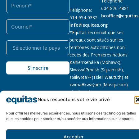
Téléphone:
604-876-4881
Téléphone:
bcoffice@equitas
514-954-0382
info@equitas.org
*Equitas reconnaît que ses
bureaux sont situés sur les
territoires autochtones non
cédés des Premières nations
Kanien’kehá:ka (Mohawk),
S’inscrire
Sḵwx̱wú7mesh (Squamish),
səl̓ilwətaɁɬ (Tsleil Waututh) et
xwməθkwəy̓əm (Musqueam).
Lire la suite
Nous respectons votre vie privé
Notre politique
Organisme de
2026 © Equitas – Tous
de
bienfaisance enregistré
:
droits réservés, site par
Pour offrir les meilleures expériences, nous utilisons des technologies telles
confidentialité
118833292RR0001
Phil
que les cookies pour stocker et/ou accéder aux informations sur l'appareil.
Accepter