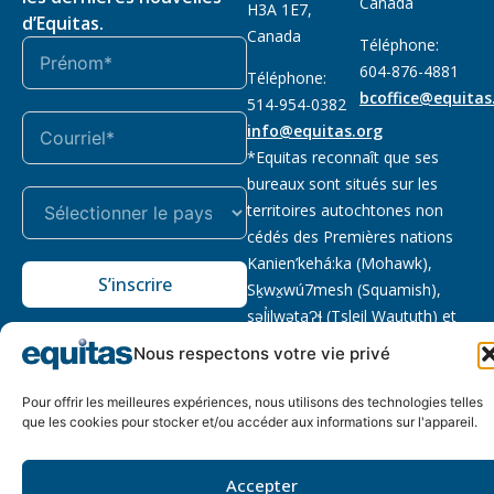
Canada
H3A 1E7,
d’Equitas.
Canada
Téléphone:
604-876-4881
Téléphone:
bcoffice@equitas
514-954-0382
info@equitas.org
*Equitas reconnaît que ses
bureaux sont situés sur les
territoires autochtones non
cédés des Premières nations
Kanien’kehá:ka (Mohawk),
S’inscrire
Sḵwx̱wú7mesh (Squamish),
səl̓ilwətaɁɬ (Tsleil Waututh) et
xwməθkwəy̓əm (Musqueam).
Nous respectons votre vie privé
Lire la suite
Pour offrir les meilleures expériences, nous utilisons des technologies telles
Notre politique
Organisme de
2026 © Equitas – Tous
que les cookies pour stocker et/ou accéder aux informations sur l'appareil.
de
bienfaisance enregistré
:
droits réservés, site par
confidentialité
118833292RR0001
Phil
Accepter