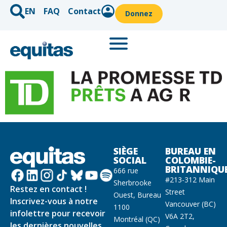
EN
FAQ
Contact
Donnez
SIÈGE
BUREAU EN
SOCIAL
COLOMBIE-
BRITANNIQU
666 rue
#213-312 Main
Sherbrooke
Restez en contact !
Street
Ouest, Bureau
Inscrivez-vous à notre
Vancouver (BC)
1100
infolettre pour recevoir
V6A 2T2,
Montréal (QC)
les dernières nouvelles